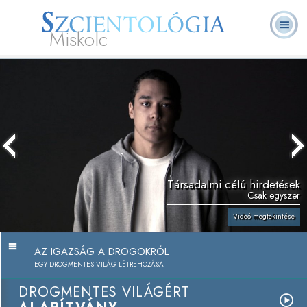
Miskolc
L. Ron
Mi a
Önkéntes
Online
GYIK
Könyvek
Hubbard
Szcientológia?
lelkészek
tanfolyamok
Társadalmi célú hirdetések
Csak egyszer
Videó megtekintése
AZ IGAZSÁG A DROGOKRÓL
EGY DROGMENTES VILÁG LÉTREHOZÁSA
DROGMENTES VILÁGÉRT