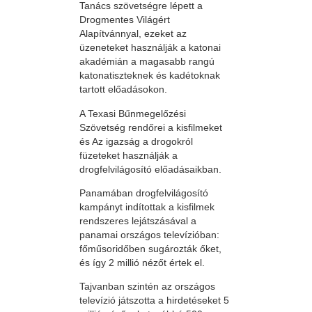
Tanács szövetségre lépett a
Drogmentes Világért
Alapítvánnyal, ezeket az
üzeneteket használják a katonai
akadémián a magasabb rangú
katonatiszteknek és kadétoknak
tartott előadásokon.
A Texasi Bűnmegelőzési
Szövetség rendőrei a kisfilmeket
és Az igazság a drogokról
füzeteket használják a
drogfelvilágosító előadásaikban.
Panamában drogfelvilágosító
kampányt indítottak a kisfilmek
rendszeres lejátszásával a
panamai országos televízióban:
főműsoridőben sugározták őket,
és így 2 millió nézőt értek el.
Tajvanban szintén az országos
televízió játszotta a hirdetéseket 5