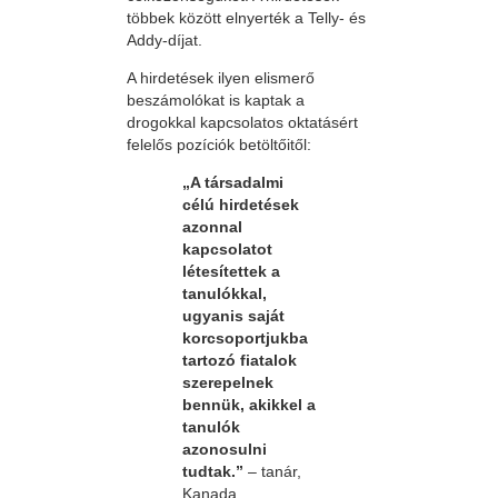
többek között elnyerték a Telly- és
Addy-díjat.
A hirdetések ilyen elismerő
beszámolókat is kaptak a
drogokkal kapcsolatos oktatásért
felelős pozíciók betöltőitől:
„A társadalmi
célú hirdetések
azonnal
kapcsolatot
létesítettek a
tanulókkal,
ugyanis saját
korcsoportjukba
tartozó fiatalok
szerepelnek
bennük, akikkel a
tanulók
azonosulni
tudtak.”
– tanár,
Kanada