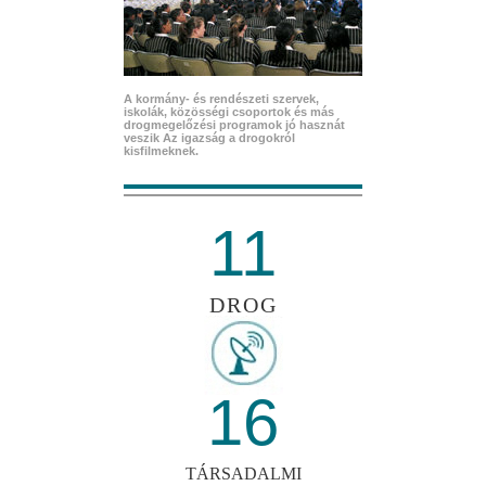
A kormány- és rendészeti szervek,
iskolák, közösségi csoportok és más
drogmegelőzési programok jó hasznát
veszik Az igazság a drogokról
kisfilmeknek.
11
DROG
16
TÁRSADALMI