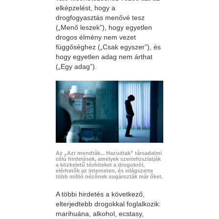
elképzelést, hogy a
drogfogyasztás menővé tesz
(„Menő leszek”), hogy egyetlen
drogos élmény nem vezet
függőséghez („Csak egyszer”), és
hogy egyetlen adag nem árthat
(„Egy adag”).
Az „Azt mondták... Hazudtak” társadalmi
célú hirdetések, amelyek szertefoszlatják
a közkeletű tévhiteket a drogokról,
elérhetők az interneten, és világszerte
több millió nézőnek sugározták már őket.
A többi hirdetés a következő,
elterjedtebb drogokkal foglalkozik:
marihuána, alkohol, ecstasy,