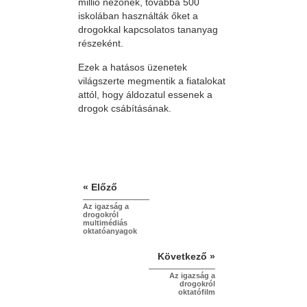
millió nézőnek, továbbá 500
iskolában használták őket a
drogokkal kapcsolatos tananyag
részeként.
Ezek a hatásos üzenetek
világszerte megmentik a fiatalokat
attól, hogy áldozatul essenek a
drogok csábításának.
« Előző
Az igazság a
drogokról
multimédiás
oktatóanyagok
Következő »
Az igazság a
drogokról
oktatófilm