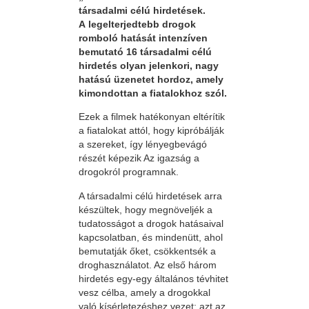
társadalmi célú hirdetések.
A legelterjedtebb drogok
romboló hatását intenzíven
bemutató 16 társadalmi célú
hirdetés olyan jelenkori, nagy
hatású üzenetet hordoz, amely
kimondottan a fiatalokhoz szól.
Ezek a filmek hatékonyan eltérítik
a fiatalokat attól, hogy kipróbálják
a szereket, így lényegbevágó
részét képezik Az igazság a
drogokról programnak.
A társadalmi célú hirdetések arra
készültek, hogy megnöveljék a
tudatosságot a drogok hatásaival
kapcsolatban, és mindenütt, ahol
bemutatják őket, csökkentsék a
droghasználatot. Az első három
hirdetés egy-egy általános tévhitet
vesz célba, amely a drogokkal
való kísérletezéshez vezet: azt az