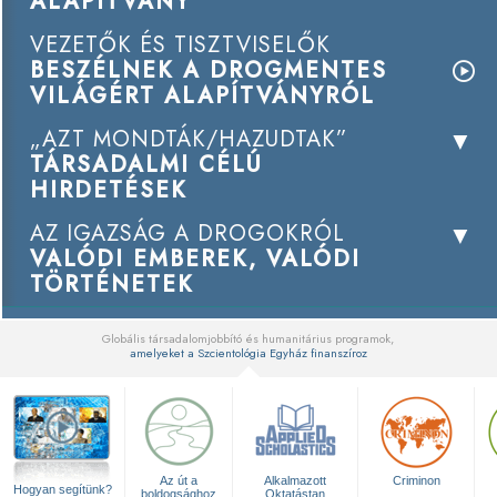
ALAPÍTVÁNY
VEZETŐK ÉS TISZTVISELŐK
BESZÉLNEK A DROGMENTES
VILÁGÉRT ALAPÍTVÁNYRÓL
„AZT MONDTÁK/HAZUDTAK”
TÁRSADALMI CÉLÚ
HIRDETÉSEK
AZ IGAZSÁG A DROGOKRÓL
VALÓDI EMBEREK, VALÓDI
TÖRTÉNETEK
Globális társadalomjobbító és humanitárius programok,
amelyeket a Szcientológia Egyház finanszíroz
▼
Az út a
Alkalmazott
Criminon
Hogyan segítünk?
boldogsághoz
Oktatástan