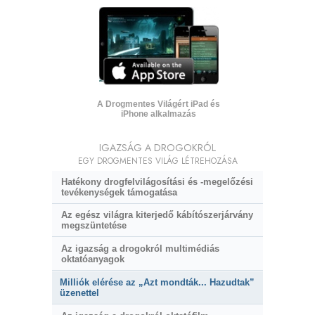
A Drogmentes Világért iPad és
iPhone alkalmazás
IGAZSÁG A DROGOKRÓL
EGY DROGMENTES VILÁG LÉTREHOZÁSA
Hatékony drogfelvilágosítási és
-megelőzési
tevékenységek támogatása
Az egész világra kiterjedő kábítószerjárvány
megszüntetése
Az igazság a drogokról multimédiás
oktatóanyagok
Milliók elérése az „Azt mondták... Hazudtak”
üzenettel