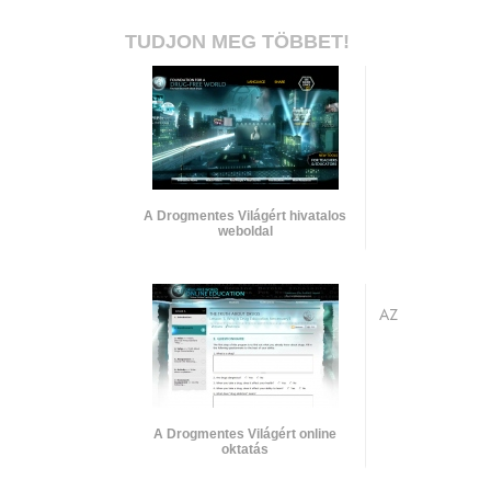
TUDJON MEG TÖBBET!
A Drogmentes Világért hivatalos
weboldal
AZ
A Drogmentes Világért online
oktatás