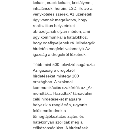
kokain, crack kokain, kristálymet,
inhalánsok, heroin, LSD, illetve a
vényköteles szerek. Az üzenetek
úgy vannak megalkotva, hogy
realisztikus helyzeteket
ábrázoljanak olyan módon, ami
úgy kommunikál a fiatalokhoz,
hogy odafigyeljenek rá. Mindegyik
hirdetés megfelel valamelyik Az
igazság a drogokról füzetnek.
Több mint 500 televízió sugározta
Az igazság a drogokról
hirdetéseket mintegy 100
országban. A szakmai
kommunikációs szakértők az „Azt
mondták... Hazudtak” társadalmi
célú hirdetéseket magasra
helyezik a ranglétrán, ugyanis
felülemelkednek a
tömegtájékoztatás zaján, és
hatékonyan szólítják meg a
célközönségüket. A hirdetések