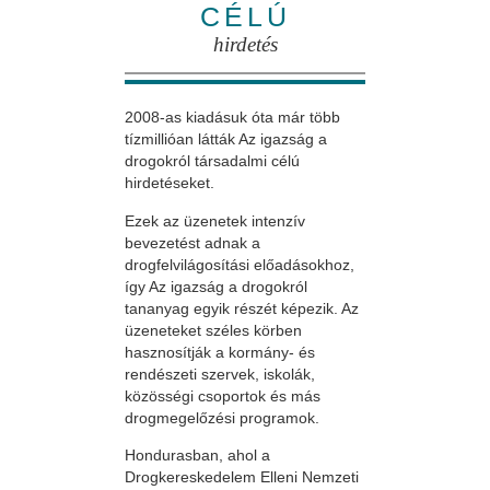
CÉLÚ
hirdetés
2008-as kiadásuk óta már több
tízmillióan látták Az igazság a
drogokról társadalmi célú
hirdetéseket.
Ezek az üzenetek intenzív
bevezetést adnak a
drogfelvilágosítási előadásokhoz,
így Az igazság a drogokról
tananyag egyik részét képezik. Az
üzeneteket széles körben
hasznosítják a kormány- és
rendészeti szervek, iskolák,
közösségi csoportok és más
drogmegelőzési programok.
Hondurasban, ahol a
Drogkereskedelem Elleni Nemzeti