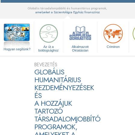
Globális társadalomjobbító és humanitárius programok,
amelyeket a Szcientológia Egyház finanszíroz
▼
Az út a
Alkalmazott
Criminon
Hogyan segítünk?
boldogsághoz
Oktatástan
BEVEZETÉS
GLOBÁLIS
HUMANITÁRIUS
KEZDEMÉNYEZÉSEK
ÉS
A HOZZÁJUK
TARTOZÓ
TÁRSADALOMJOBBÍTÓ
PROGRAMOK,
AMELYEKET A