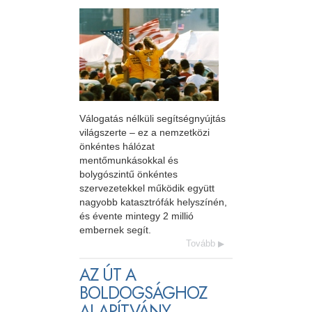
Válogatás nélküli segítségnyújtás
világszerte – ez a nemzetközi
önkéntes hálózat
mentőmunkásokkal és
bolygószintű önkéntes
szervezetekkel működik együtt
nagyobb katasztrófák helyszínén,
és évente mintegy 2 millió
embernek segít.
Tovább
AZ ÚT A
BOLDOGSÁGHOZ
ALAPÍTVÁNY