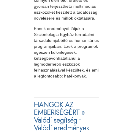
könnyen elérhető, érthető és
gyorsan terjeszthető multimédiás
eszközöket készített a tudatosság
növelésére és milliók oktatására.
Ennek eredményét látjuk a
Szcientológia Egyház forradalmi
társadalomjobbító és humanitárius
programjaiban. Ezek a programok
egészen különlegesek,
kétségbevonhatatlanul a
legmodernebb eszközök
felhasználásával készültek, és ami
a legfontosabb: hatékonyak.
HANGOK AZ
EMBERISÉGÉRT »
Valódi segítség •
Valódi eredmények