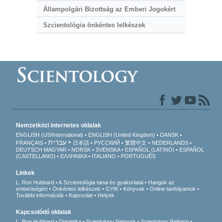
Állampolgári Bizottság az Emberi Jogokért
Szcientológia önkéntes lelkészek
Nemzetközi internetes oldalak
ENGLISH (US/International)
ENGLISH (United Kingdom)
DANSK
עברית
FRANÇAIS
日本語
РУССКИЙ
繁體中文
NEDERLANDS
DEUTSCH
MAGYAR
NORSK
SVENSKA
ESPAÑOL (LATINO)
ESPAÑOL
(CASTELLANO)
ΕΛΛΗΝΙΚA
ITALIANO
PORTUGUÊS
Linkek
L. Ron Hubbard
A Szcientológia tanai és gyakorlatai
Hangok az
emberiségért
Önkéntes lelkészek
GYIK
Könyvek
Online tanfolyamok
További információk
Kapcsolat
Helyek
Kapcsolódó oldalak
L. Ron Hubbard
Dianetika
Scientology Network
Scientology Religion