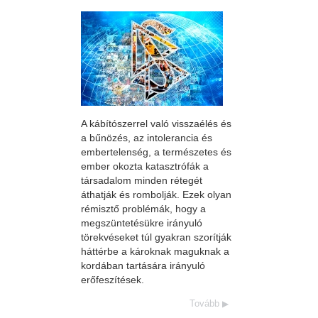
A kábítószerrel való visszaélés és
a bűnözés, az intolerancia és
embertelenség, a természetes és
ember okozta katasztrófák a
társadalom minden rétegét
áthatják és rombolják. Ezek olyan
rémisztő problémák, hogy a
megszüntetésükre irányuló
törekvéseket túl gyakran szorítják
háttérbe a károknak maguknak a
kordában tartására irányuló
erőfeszítések.
Tovább