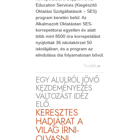
Education Services (Kiegészítő
Oktatási Szolgáltatások – SES)
program keretén belül. Az
Alkalmazott Oktatástan SES-
korrepetitorai egyetlen év alatt
több mint 8500 óra korrepetálást
nyújtottak 36 iskolakörzet 50
iskolájában, és a program az
elindulása óta folyamatosan bővül.
Tovább
EGY ALULRÓL JÖVŐ
KEZDEMÉNYEZÉS
VÁLTOZÁST IDÉZ
ELŐ.
KERESZTES
HADJÁRAT A
VILÁG ÍRNI-
OLVASNI