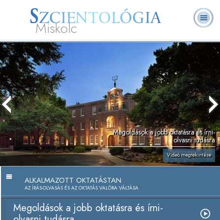
Miskolc
L. Ron
Mi a
Önkéntes
Online
GYIK
Könyvek
Hubbard
Szcientológia?
lelkészek
tanfolyamok
Megoldások a jobb oktatásra és írni-
olvasni tudásra
Videó megtekintése
ALKALMAZOTT OKTATÁSTAN
AZ ÍRÁS-OLVASÁS ÉS AZ OKTATÁS VALÓRA VÁLTÁSA
Megoldások a jobb oktatásra és írni-
olvasni tudásra