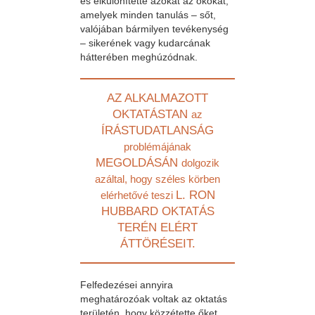
és elkülönítette azokat az okokat,
amelyek minden tanulás – sőt,
valójában bármilyen tevékenység
– sikerének vagy kudarcának
hátterében meghúzódnak.
AZ ALKALMAZOTT
OKTATÁSTAN
az
ÍRÁSTUDATLANSÁG
problémájának
MEGOLDÁSÁN
dolgozik
azáltal, hogy széles körben
L. RON
elérhetővé teszi
HUBBARD OKTATÁS
TERÉN ELÉRT
ÁTTÖRÉSEIT.
Felfedezései annyira
meghatározóak voltak az oktatás
területén, hogy közzétette őket