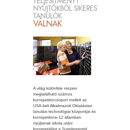
TELJESÍTMÉNYT
NYÚJTÓKBÓL SIKERES
TANULÓK
VÁLNAK
A világ különféle részein
megtalálható számos
korrepetitorcsoport mellett az
USA-beli Alkalmazott Oktatástan
tanulási technológiai központjai és
korrepetitorai 12 államban
nyújtanak iskola utáni
korrepetálást a Supplemental