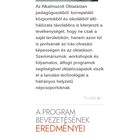
Az Alkalmazott Oktatástan
pedagógusokból, korrepetáló
központokból és iskolákból álló
hálózata távolabbra is kiterjeszti a
tevékenységét, hogy ne csak a
saját területükön, hanem azon túl
is javítsanak az írás-olvasási
képességen és az oktatáson.
Szemináriumok, workshopok és
folyamatos, átfogó programok
segítségével oktatócsapatok viszik
el a tanulási technológiát a
hátrányos helyzetű
népcsoportoknak.
Tovább
A PROGRAM
BEVEZETÉSÉNEK
EREDMÉNYEI