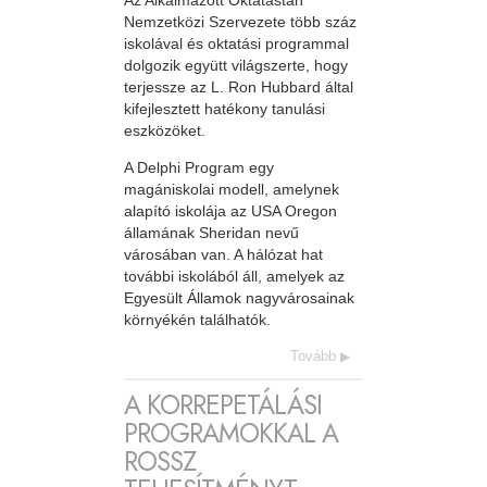
Nemzetközi Szervezete több száz
iskolával és oktatási programmal
dolgozik együtt világszerte, hogy
terjessze az L. Ron Hubbard által
kifejlesztett hatékony tanulási
eszközöket.
A Delphi Program egy
magániskolai modell, amelynek
alapító iskolája az USA Oregon
államának Sheridan nevű
városában van. A hálózat hat
további iskolából áll, amelyek az
Egyesült Államok nagyvárosainak
környékén találhatók.
Tovább
A KORREPETÁLÁSI
PROGRAMOKKAL A
ROSSZ