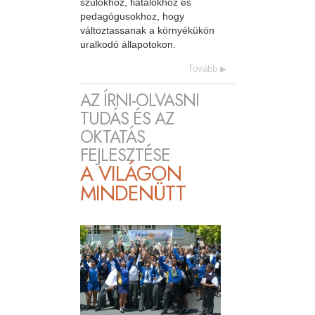
szülőkhöz, fiatalokhoz és
pedagógusokhoz, hogy
változtassanak a környékükön
uralkodó állapotokon.
Tovább
AZ ÍRNI-OLVASNI
TUDÁS ÉS AZ
OKTATÁS
FEJLESZTÉSE
A VILÁGON
MINDENÜTT