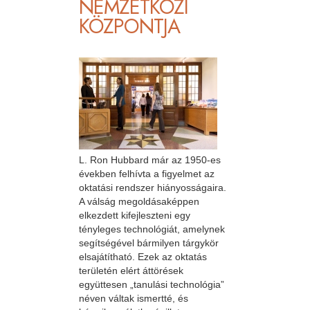
NEMZETKÖZI
KÖZPONTJA
L. Ron Hubbard már az 1950-es
években felhívta a figyelmet az
oktatási rendszer hiányosságaira.
A válság megoldásaképpen
elkezdett kifejleszteni egy
tényleges technológiát, amelynek
segítségével bármilyen tárgykör
elsajátítható. Ezek az oktatás
területén elért áttörések
együttesen „tanulási technológia”
néven váltak ismertté, és