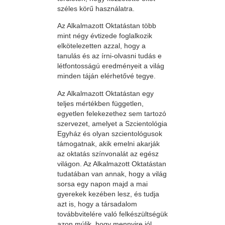
széles körű használatra.
Az Alkalmazott Oktatástan több
mint négy évtizede foglalkozik
elkötelezetten azzal, hogy a
tanulás és az írni-olvasni tudás e
létfontosságú eredményeit a világ
minden táján elérhetővé tegye.
Az Alkalmazott Oktatástan egy
teljes mértékben független,
egyetlen felekezethez sem tartozó
szervezet, amelyet a Szcientológia
Egyház és olyan szcientológusok
támogatnak, akik emelni akarják
az oktatás színvonalát az egész
világon. Az Alkalmazott Oktatástan
tudatában van annak, hogy a világ
sorsa egy napon majd a mai
gyerekek kezében lesz, és tudja
azt is, hogy a társadalom
továbbvitelére való felkészültségük
azon múlik, hogy mennyire jól