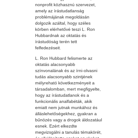
nonprofit közhasznú szervezet,
amely az írástudatlanság
problémájának megoldásán
dolgozik azáltal, hogy széles
körben elérhetővé teszi L. Ron
Hubbardnak az oktatás és
írástudóság terén tett
felfedezéseit.
L. Ron Hubbard felismerte az
oktatás alacsonyabb
színvonalának és az írni-olvasni
tudás alacsonyabb szintjének
mélyreható következményeit a
társadalomban, mert megfigyelte,
hogy az írástudatlanok és a
funkcionális analfabéták, akik
emiatt nem jutnak munkához és
álláslehetőségekhez, gyakran a
bűnözés vagy a drogok áldozatául
esnek. Ezért elkezdte
megvizsgálni a tanulás témakörét,