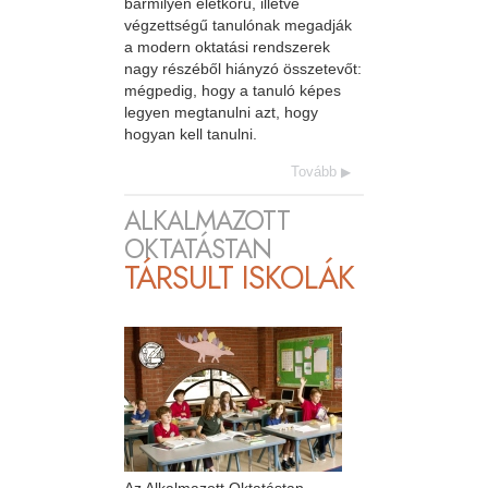
bármilyen életkorú, illetve
végzettségű tanulónak megadják
a modern oktatási rendszerek
nagy részéből hiányzó összetevőt:
mégpedig, hogy a tanuló képes
legyen megtanulni azt, hogy
hogyan kell tanulni.
Tovább
ALKALMAZOTT
OKTATÁSTAN
TÁRSULT ISKOLÁK
Az Alkalmazott Oktatástan