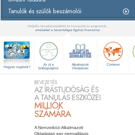
Tanulók és szülők beszámolói
Globális társadalomjobbító és humanitárius programok,
amelyeket a Szcientológia Egyház finanszíroz
▼
Az út a
Alkalmazott
Criminon
Hogyan segítünk?
boldogsághoz
Oktatástan
BEVEZETÉS
AZ ÍRÁSTUDÓSÁG ÉS
A TANULÁS ESZKÖZEI
MILLIÓK
SZÁMÁRA
A Nemzetközi Alkalmazott
Oktatástan egy nemvallásos,