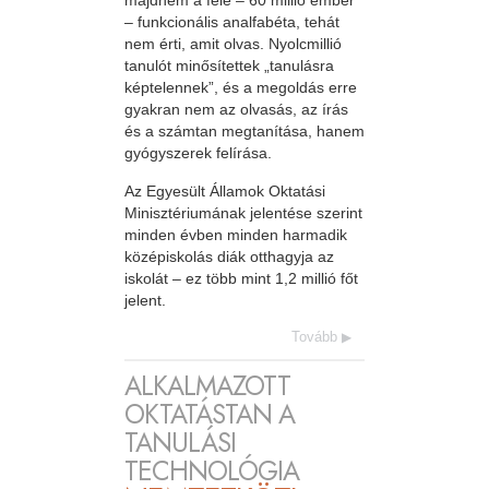
majdnem a fele – 60 millió ember
– funkcionális analfabéta, tehát
nem érti, amit olvas. Nyolcmillió
tanulót minősítettek „tanulásra
képtelennek”, és a megoldás erre
gyakran nem az olvasás, az írás
és a számtan megtanítása, hanem
gyógyszerek felírása.
Az Egyesült Államok Oktatási
Minisztériumának jelentése szerint
minden évben minden harmadik
középiskolás diák otthagyja az
iskolát – ez több mint 1,2 millió főt
jelent.
Tovább
ALKALMAZOTT
OKTATÁSTAN A
TANULÁSI
TECHNOLÓGIA