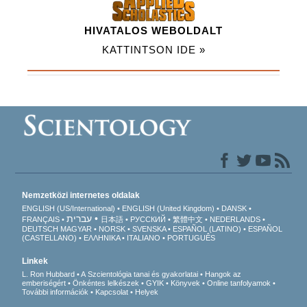
HIVATALOS WEBOLDALT
KATTINTSON IDE »
Nemzetközi internetes oldalak
ENGLISH (US/International)
ENGLISH (United Kingdom)
DANSK
עברית
FRANÇAIS
日本語
РУССКИЙ
繁體中文
NEDERLANDS
DEUTSCH
MAGYAR
NORSK
SVENSKA
ESPAÑOL (LATINO)
ESPAÑOL
(CASTELLANO)
ΕΛΛΗΝΙΚA
ITALIANO
PORTUGUÊS
Linkek
L. Ron Hubbard
A Szcientológia tanai és gyakorlatai
Hangok az
emberiségért
Önkéntes lelkészek
GYIK
Könyvek
Online tanfolyamok
További információk
Kapcsolat
Helyek