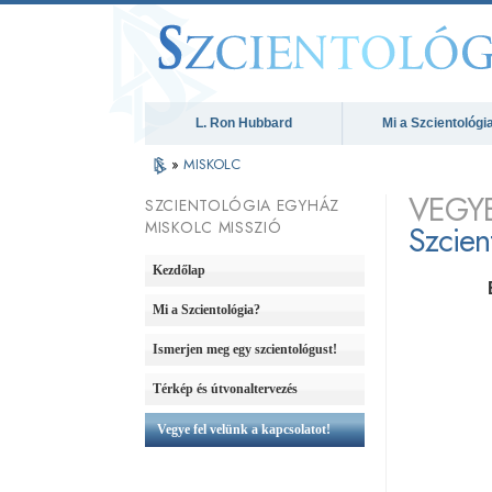
L. Ron Hubbard
Mi a Szcientológi
»
MISKOLC
VEGYE
SZCIENTOLÓGIA EGYHÁZ
MISKOLC MISSZIÓ
Szcien
Kezdőlap
Mi a Szcientológia?
Ismerjen meg egy szcientológust!
Térkép és útvonaltervezés
Vegye fel velünk a kapcsolatot!