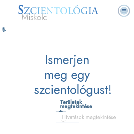
Miskolc
L. Ron
Mi a
Önkéntes
Online
GYIK
Könyvek
Hubbard
Szcientológia?
lelkészek
tanfolyamok
Ismerjen
meg egy
szcientológust!
Területek
megtekintése
Hivatások megtekintése