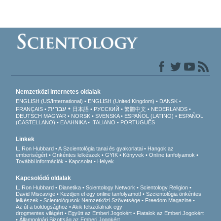
Nemzetközi internetes oldalak
ENGLISH (US/International)
ENGLISH (United Kingdom)
DANSK
עברית
FRANÇAIS
日本語
РУССКИЙ
繁體中文
NEDERLANDS
DEUTSCH
MAGYAR
NORSK
SVENSKA
ESPAÑOL (LATINO)
ESPAÑOL
(CASTELLANO)
ΕΛΛΗΝΙΚA
ITALIANO
PORTUGUÊS
Linkek
L. Ron Hubbard
A Szcientológia tanai és gyakorlatai
Hangok az
emberiségért
Önkéntes lelkészek
GYIK
Könyvek
Online tanfolyamok
További információk
Kapcsolat
Helyek
Kapcsolódó oldalak
L. Ron Hubbard
Dianetika
Scientology Network
Scientology Religion
David Miscavige
Kezdjen el egy online tanfolyamot!
Szcientológia önkéntes
lelkészek
Scientológusok Nemzetközi Szövetsége
Freedom Magazine
Az út a boldogsághoz
Akik felszólalnak egy
drogmentes világért
Együtt az Emberi Jogokért
Fiatalok az Emberi Jogokért
Állampolgári Bizottság az Emberi Jogokért