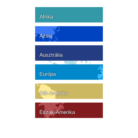
Afrika
Ázsia
Ausztrália
Európa
Dél-Amerika
Észak-Amerika