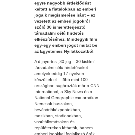
egyre nagyobb érdeklődést
keltett a fiatalokban az emberi
jogaik megismerése iránt – ez
vezetett az emberi jogokról
szóló 30 ismeretterjesztő
társadalmi célú hirdetés
elkészítéséhez. Mindegyik film
egy-egy emberi jogot mutat be
az Egyetemes Nyilatkozatból.
A díjnyertes „30 jog – 30 kisfilm”
társadalmi célú hirdetéseket –
amelyek eddig 17 nyelven
készültek el – több mint 100
országban sugározták már a CNN
International, a Sky News és a
National Geographic csatornákon.
Nemcsak buszokon,
bevásárlóközpontokban,
mozikban, stadionokban,
vasútállomásokon és
repülőtereken láthatók, hanem
emberi jogokkal foglalkozó órák