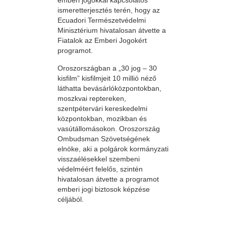
emberi jogokkal kapcsolatos
ismeretterjesztés terén, hogy az
Ecuadori Természetvédelmi
Minisztérium hivatalosan átvette a
Fiatalok az Emberi Jogokért
programot.
Oroszországban a „30 jog – 30
kisfilm” kisfilmjeit 10 millió néző
láthatta bevásárlóközpontokban,
moszkvai reptereken,
szentpétervári kereskedelmi
központokban, mozikban és
vasútállomásokon. Oroszország
Ombudsman Szövetségének
elnöke, aki a polgárok kormányzati
visszaélésekkel szembeni
védelméért felelős, szintén
hivatalosan átvette a programot
emberi jogi biztosok képzése
céljából.