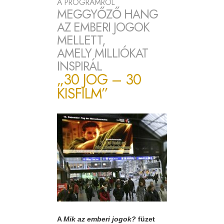
A PROGRAMRÓL
MEGGYŐZŐ HANG
AZ EMBERI JOGOK
MELLETT,
AMELY MILLIÓKAT
INSPIRÁL
„30 JOG – 30
KISFILM”
A
Mik az emberi jogok?
füzet