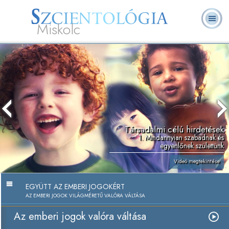
Miskolc
L. Ron
Mi a
Önkéntes
Online
GYIK
Könyvek
Hubbard
Szcientológia?
lelkészek
tanfolyamok
Társadalmi célú hirdetések
1. Mindannyian szabadnak és
egyenlőnek születtünk
Videó megtekintése
EGYÜTT AZ EMBERI JOGOKÉRT
AZ EMBERI JOGOK VILÁGMÉRETŰ VALÓRA VÁLTÁSA
Az emberi jogok valóra váltása