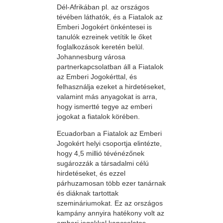
Dél-Afrikában pl. az országos
tévében láthatók, és a Fiatalok az
Emberi Jogokért önkéntesei is
tanulók ezreinek vetítik le őket
foglalkozások keretén belül.
Johannesburg városa
partnerkapcsolatban áll a Fiatalok
az Emberi Jogokérttal, és
felhasználja ezeket a hirdetéseket,
valamint más anyagokat is arra,
hogy ismertté tegye az emberi
jogokat a fiatalok körében.
Ecuadorban a Fiatalok az Emberi
Jogokért helyi csoportja elintézte,
hogy 4,5 millió tévénézőnek
sugározzák a társadalmi célú
hirdetéseket, és ezzel
párhuzamosan több ezer tanárnak
és diáknak tartottak
szemináriumokat. Ez az országos
kampány annyira hatékony volt az