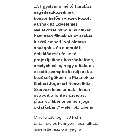
„A figyelemre méltó tanulási
segédeszközeiknek
köszönhetően – ezek között
vannak az Egyetemes
Nyilatkozat mind a 30 cikkét
bemutató filmek és az ezeket
kísérő emberi jogi oktatási
anyagok – és a tanulók
érdeklődését felkeltő
projektjeiknek köszönhetően,
amelyek célja, hogy a fiatalok
vezető szerepbe kerüljenek a
közösségükben, a Fiatalok az
Emberi Jogokért Nemzetközi
Szervezete és annak libériai
csoportja fontos szerepet
játszik a libériai emberi jogi
oktatásban.”
– alelnök, Libéria
Mivel a „30 jog – 30 kisfilm”
tartalmas és könnyen használható
ismeretterjesztő anyag, a