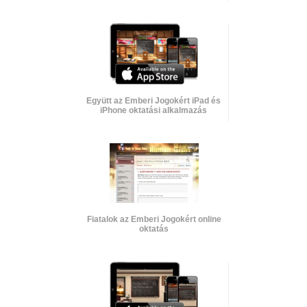
Együtt az Emberi Jogokért iPad és
iPhone oktatási alkalmazás
Fiatalok az Emberi Jogokért online
oktatás