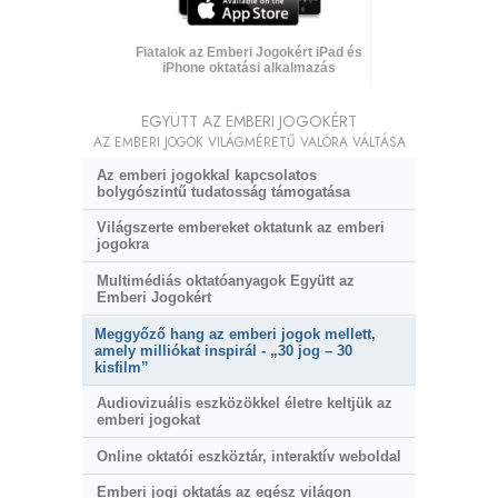
Fiatalok az Emberi Jogokért iPad és
iPhone oktatási alkalmazás
EGYÜTT AZ EMBERI JOGOKÉRT
AZ EMBERI JOGOK VILÁGMÉRETŰ VALÓRA VÁLTÁSA
Az emberi jogokkal kapcsolatos
bolygószintű tudatosság támogatása
Világszerte embereket oktatunk az emberi
jogokra
Multimédiás oktatóanyagok Együtt az
Emberi Jogokért
Meggyőző hang az emberi jogok mellett,
amely milliókat inspirál - „30 jog – 30
kisfilm”
Audiovizuális eszközökkel életre keltjük az
emberi jogokat
Online oktatói eszköztár, interaktív weboldal
Emberi jogi oktatás az egész világon