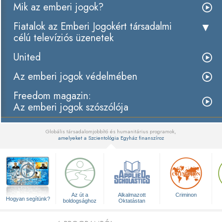
Mik az emberi jogok?
Fiatalok az Emberi Jogokért társadalmi
célú televíziós üzenetek
United
Az emberi jogok védelmében
Freedom magazin:
Az emberi jogok szószólója
Globális társadalomjobbító és humanitárius programok,
amelyeket a Szcientológia Egyház finanszíroz
▼
Az út a
Alkalmazott
Criminon
Hogyan segítünk?
boldogsághoz
Oktatástan