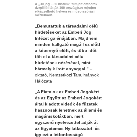
A „30 jog – 30 kisfilm” filmjeit emberek
tízmilliói látták 100 országban minden
elképzelhető helyen és műsorszórási
médiumon.
„Bemutattuk a társadalmi célú
hirdetéseket az Emberi Jogi
Intézet galériájában. Majdnem
minden hallgató megáll ez előtt
a képernyő előtt, és több időt
tölt el a társadalmi célú
hirdetések nézésével, mint
bármelyik írott anyaggal.”
–
oktató, Nemzetközi Tanulmányok
Hálózata
„A Fiatalok az Emberi Jogokért
és az Együtt az Emberi Jogokért
által kiadott videók és füzetek
hasznosak lehetnek az állami és
magániskolákban, mert
egyszerű nyelvezettel adják át
az Egyetemes Nyilatkozatot, és
így ezt a létfontosságú