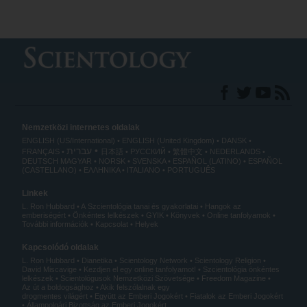
Nemzetközi internetes oldalak
ENGLISH (US/International)
ENGLISH (United Kingdom)
DANSK
עברית
FRANÇAIS
日本語
РУССКИЙ
繁體中文
NEDERLANDS
DEUTSCH
MAGYAR
NORSK
SVENSKA
ESPAÑOL (LATINO)
ESPAÑOL
(CASTELLANO)
ΕΛΛΗΝΙΚA
ITALIANO
PORTUGUÊS
Linkek
L. Ron Hubbard
A Szcientológia tanai és gyakorlatai
Hangok az
emberiségért
Önkéntes lelkészek
GYIK
Könyvek
Online tanfolyamok
További információk
Kapcsolat
Helyek
Kapcsolódó oldalak
L. Ron Hubbard
Dianetika
Scientology Network
Scientology Religion
David Miscavige
Kezdjen el egy online tanfolyamot!
Szcientológia önkéntes
lelkészek
Scientológusok Nemzetközi Szövetsége
Freedom Magazine
Az út a boldogsághoz
Akik felszólalnak egy
drogmentes világért
Együtt az Emberi Jogokért
Fiatalok az Emberi Jogokért
Állampolgári Bizottság az Emberi Jogokért