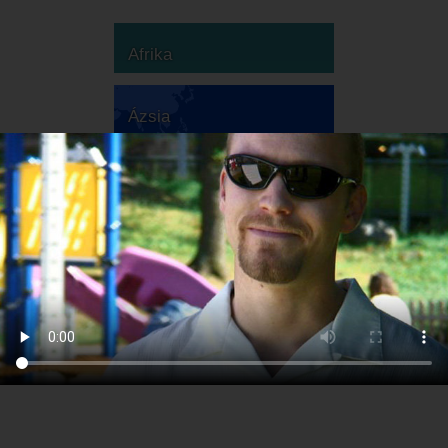
Afrika
Ázsia
Ausztrália
Európa
Dél-Amerika
Észak-Amerika