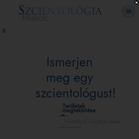
Miskolc
L. Ron
Mi a
Önkéntes
Online
GYIK
Könyvek
Hubbard
Szcientológia?
lelkészek
tanfolyamok
Ismerjen
meg egy
szcientológust!
Területek
megtekintése
Hivatások megtekintése