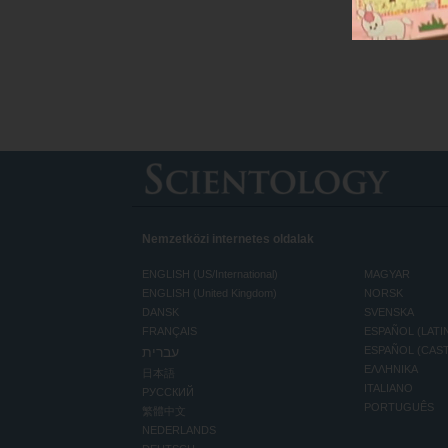
Nemzetközi internetes oldalak
ENGLISH (US/International)
MAGYAR
ENGLISH (United Kingdom)
NORSK
DANSK
SVENSKA
FRANÇAIS
ESPAÑOL (LATI
עברית
ESPAÑOL (CAS
ΕΛΛΗΝΙΚA
日本語
ITALIANO
РУССКИЙ
PORTUGUÊS
繁體中文
NEDERLANDS