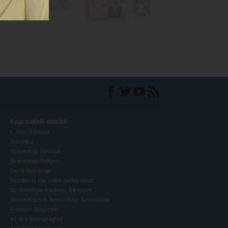
Kapcsolódó oldalak
L. Ron Hubbard
Dianetika
Scientology Network
Scientology Religion
David Miscavige
Kezdjen el egy online tanfolyamot!
Szcientológia önkéntes lelkészek
Scientológusok Nemzetközi Szövetsége
Freedom Magazine
Az út a boldogsághoz