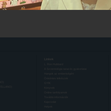
Linkek
L. Ron Hubbard
A Szcientológia tanai és gyakorlatai
Hangok az emberiségért
Önkéntes lelkészek
NO)
GYIK
TELLANO)
Könyvek
Online tanfolyamok
További információk
Kapcsolat
Helyek