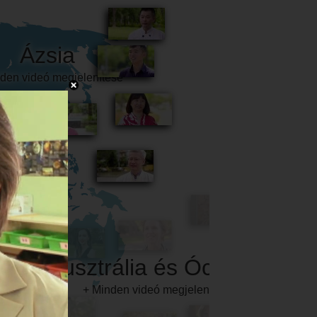
Ausztrália és Óceánia
+ Minden videó megjelenítése