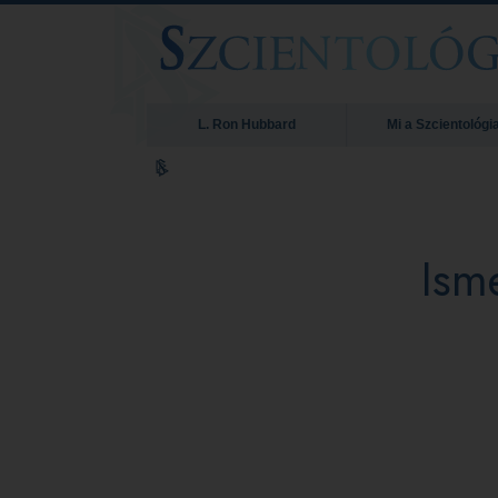
L. Ron Hubbard
Mi a Szcientológi
Ism