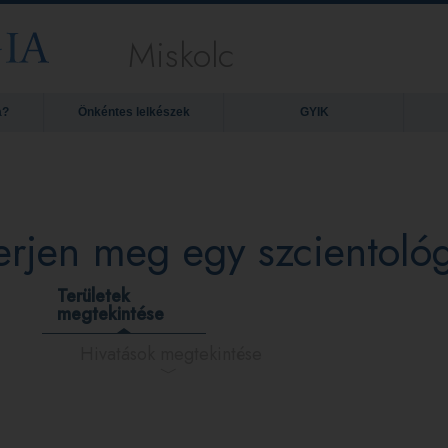
Miskolc
a?
Önkéntes lelkészek
GYIK
erjen meg egy szcientológ
Területek
megtekintése
Hivatások megtekintése