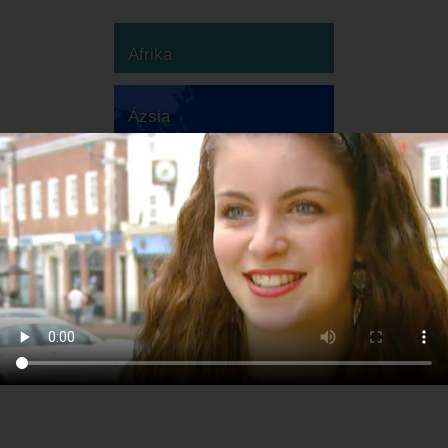
Afrika
Ázsia
Ausztrália
Európa
Dél-Amerika
Észak-Amerika