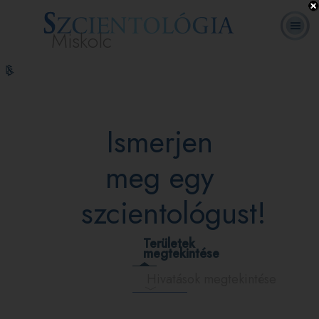
Miskolc
L. Ron
Mi a
Önkéntes
Online
GYIK
Könyvek
Hubbard
Szcientológia?
lelkészek
tanfolyamok
Ismerjen
meg egy
szcientológust!
Területek
megtekintése
Hivatások megtekintése