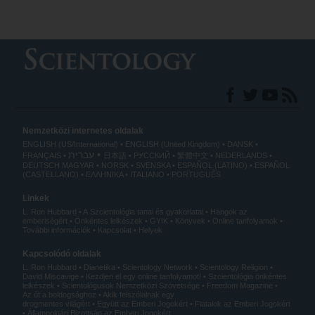
Nemzetközi internetes oldalak
ENGLISH (US/International)
ENGLISH (United Kingdom)
DANSK
עברית
FRANÇAIS
日本語
РУССКИЙ
繁體中文
NEDERLANDS
DEUTSCH
MAGYAR
NORSK
SVENSKA
ESPAÑOL (LATINO)
ESPAÑOL
(CASTELLANO)
ΕΛΛΗΝΙΚA
ITALIANO
PORTUGUÊS
Linkek
L. Ron Hubbard
A Szcientológia tanai és gyakorlatai
Hangok az
emberiségért
Önkéntes lelkészek
GYIK
Könyvek
Online tanfolyamok
További információk
Kapcsolat
Helyek
Kapcsolódó oldalak
L. Ron Hubbard
Dianetika
Scientology Network
Scientology Religion
David Miscavige
Kezdjen el egy online tanfolyamot!
Szcientológia önkéntes
lelkészek
Scientológusok Nemzetközi Szövetsége
Freedom Magazine
Az út a boldogsághoz
Akik felszólalnak egy
drogmentes világért
Együtt az Emberi Jogokért
Fiatalok az Emberi Jogokért
Állampolgári Bizottság az Emberi Jogokért