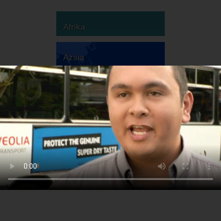
Afrika
Ázsia
Ausztrália
Európa
Dél-Amerika
Észak-Amerika