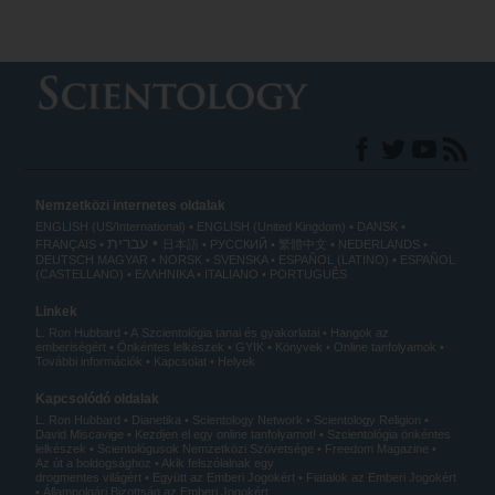
Nemzetközi internetes oldalak
ENGLISH (US/International)
ENGLISH (United Kingdom)
DANSK
עברית
FRANÇAIS
日本語
РУССКИЙ
繁體中文
NEDERLANDS
DEUTSCH
MAGYAR
NORSK
SVENSKA
ESPAÑOL (LATINO)
ESPAÑOL
(CASTELLANO)
ΕΛΛΗΝΙΚA
ITALIANO
PORTUGUÊS
Linkek
L. Ron Hubbard
A Szcientológia tanai és gyakorlatai
Hangok az
emberiségért
Önkéntes lelkészek
GYIK
Könyvek
Online tanfolyamok
További információk
Kapcsolat
Helyek
Kapcsolódó oldalak
L. Ron Hubbard
Dianetika
Scientology Network
Scientology Religion
David Miscavige
Kezdjen el egy online tanfolyamot!
Szcientológia önkéntes
lelkészek
Scientológusok Nemzetközi Szövetsége
Freedom Magazine
Az út a boldogsághoz
Akik felszólalnak egy
drogmentes világért
Együtt az Emberi Jogokért
Fiatalok az Emberi Jogokért
Állampolgári Bizottság az Emberi Jogokért