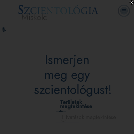
Miskolc
L. Ron
Mi a
Önkéntes
Online
GYIK
Könyvek
Hubbard
Szcientológia?
lelkészek
tanfolyamok
Ismerjen
meg egy
szcientológust!
Területek
megtekintése
Hivatások megtekintése