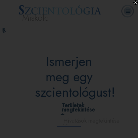
Miskolc
L. Ron
Mi a
Önkéntes
Online
GYIK
Könyvek
Hubbard
Szcientológia?
lelkészek
tanfolyamok
Ismerjen
meg egy
szcientológust!
Területek
megtekintése
Hivatások megtekintése