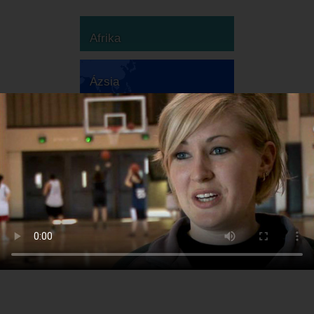
Afrika
Ázsia
Ausztrália
Európa
Dél-Amerika
Észak-Amerika