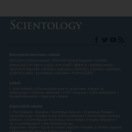
Nemzetközi internetes oldalak
ENGLISH (US/International)
ENGLISH (United Kingdom)
DANSK
עברית
FRANÇAIS
日本語
РУССКИЙ
繁體中文
NEDERLANDS
DEUTSCH
MAGYAR
NORSK
SVENSKA
ESPAÑOL (LATINO)
ESPAÑOL
(CASTELLANO)
ΕΛΛΗΝΙΚA
ITALIANO
PORTUGUÊS
Linkek
L. Ron Hubbard
A Szcientológia tanai és gyakorlatai
Hangok az
emberiségért
Önkéntes lelkészek
GYIK
Könyvek
Online tanfolyamok
További információk
Kapcsolat
Helyek
Kapcsolódó oldalak
L. Ron Hubbard
Dianetika
Scientology Network
Scientology Religion
David Miscavige
Kezdjen el egy online tanfolyamot!
Szcientológia önkéntes
lelkészek
Scientológusok Nemzetközi Szövetsége
Freedom Magazine
Az út a boldogsághoz
Akik felszólalnak egy
drogmentes világért
Együtt az Emberi Jogokért
Fiatalok az Emberi Jogokért
Állampolgári Bizottság az Emberi Jogokért