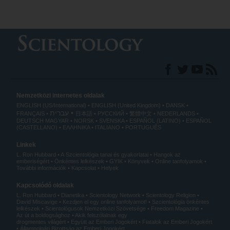
Nemzetközi internetes oldalak
ENGLISH (US/International)
ENGLISH (United Kingdom)
DANSK
עברית
FRANÇAIS
日本語
РУССКИЙ
繁體中文
NEDERLANDS
DEUTSCH
MAGYAR
NORSK
SVENSKA
ESPAÑOL (LATINO)
ESPAÑOL
(CASTELLANO)
ΕΛΛΗΝΙΚA
ITALIANO
PORTUGUÊS
Linkek
L. Ron Hubbard
A Szcientológia tanai és gyakorlatai
Hangok az
emberiségért
Önkéntes lelkészek
GYIK
Könyvek
Online tanfolyamok
További információk
Kapcsolat
Helyek
Kapcsolódó oldalak
L. Ron Hubbard
Dianetika
Scientology Network
Scientology Religion
David Miscavige
Kezdjen el egy online tanfolyamot!
Szcientológia önkéntes
lelkészek
Scientológusok Nemzetközi Szövetsége
Freedom Magazine
Az út a boldogsághoz
Akik felszólalnak egy
drogmentes világért
Együtt az Emberi Jogokért
Fiatalok az Emberi Jogokért
Állampolgári Bizottság az Emberi Jogokért