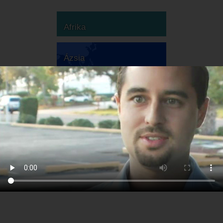
Afrika
Ázsia
Ausztrália
Európa
Dél-Amerika
Észak-Amerika