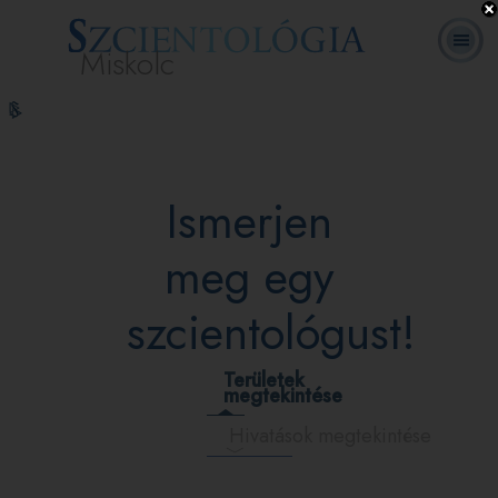
Miskolc
L. Ron
Mi a
Önkéntes
Online
GYIK
Könyvek
Hubbard
Szcientológia?
lelkészek
tanfolyamok
Ismerjen
meg egy
szcientológust!
Területek
megtekintése
Hivatások megtekintése