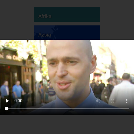
Afrika
Ázsia
Ausztrália
Európa
Dél-Amerika
Észak-Amerika