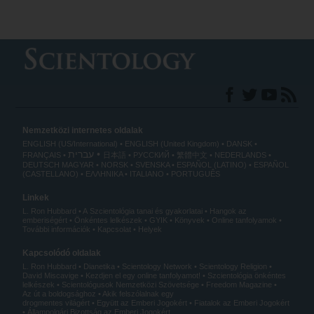
Nemzetközi internetes oldalak
ENGLISH (US/International)
ENGLISH (United Kingdom)
DANSK
עברית
FRANÇAIS
日本語
РУССКИЙ
繁體中文
NEDERLANDS
DEUTSCH
MAGYAR
NORSK
SVENSKA
ESPAÑOL (LATINO)
ESPAÑOL
(CASTELLANO)
ΕΛΛΗΝΙΚA
ITALIANO
PORTUGUÊS
Linkek
L. Ron Hubbard
A Szcientológia tanai és gyakorlatai
Hangok az
emberiségért
Önkéntes lelkészek
GYIK
Könyvek
Online tanfolyamok
További információk
Kapcsolat
Helyek
Kapcsolódó oldalak
L. Ron Hubbard
Dianetika
Scientology Network
Scientology Religion
David Miscavige
Kezdjen el egy online tanfolyamot!
Szcientológia önkéntes
lelkészek
Scientológusok Nemzetközi Szövetsége
Freedom Magazine
Az út a boldogsághoz
Akik felszólalnak egy
drogmentes világért
Együtt az Emberi Jogokért
Fiatalok az Emberi Jogokért
Állampolgári Bizottság az Emberi Jogokért