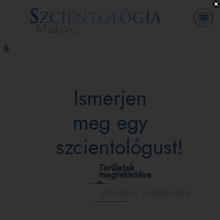
Miskolc
L. Ron
Mi a
Önkéntes
Online
GYIK
Könyvek
Hubbard
Szcientológia?
lelkészek
tanfolyamok
Ismerjen
meg egy
szcientológust!
Területek
megtekintése
Hivatások megtekintése