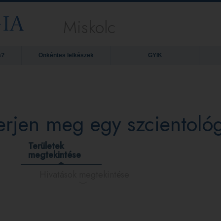
Miskolc
a?
Önkéntes lelkészek
GYIK
erjen meg egy szcientológ
Területek
megtekintése
Hivatások megtekintése