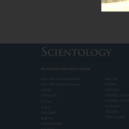
Nemzetközi internetes oldalak
ENGLISH (US/International)
MAGYAR
ENGLISH (United Kingdom)
NORSK
DANSK
SVENSKA
FRANÇAIS
ESPAÑOL (LATI
עברית
ESPAÑOL (CAS
ΕΛΛΗΝΙΚA
日本語
ITALIANO
РУССКИЙ
PORTUGUÊS
繁體中文
NEDERLANDS