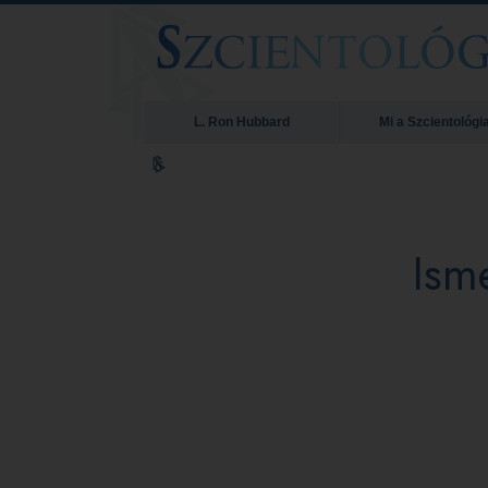
L. Ron Hubbard
Mi a Szcientológi
Ism