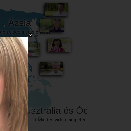
Ausztrália és Óceánia
+ Minden videó megjelenítése