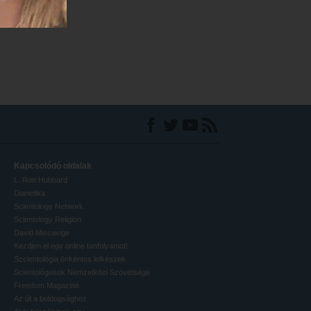
Kapcsolódó oldalak
L. Ron Hubbard
Dianetika
Scientology Network
Scientology Religion
David Miscavige
Kezdjen el egy online tanfolyamot!
Szcientológia önkéntes lelkészek
Scientológusok Nemzetközi Szövetsége
Freedom Magazine
Az út a boldogsághoz