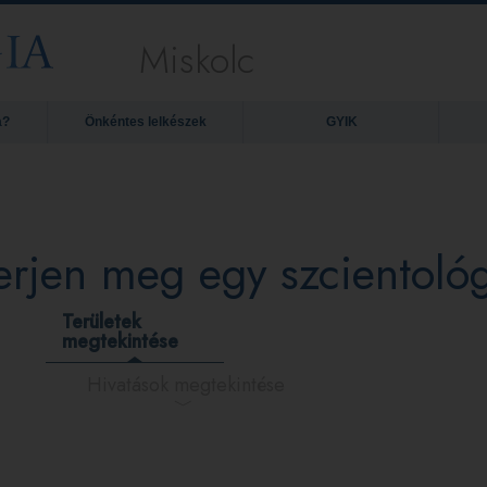
Miskolc
a?
Önkéntes lelkészek
GYIK
erjen meg egy szcientológ
Területek
megtekintése
Hivatások megtekintése