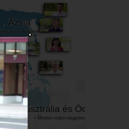
Ausztrália és Óceánia
+ Minden videó megjelenítése