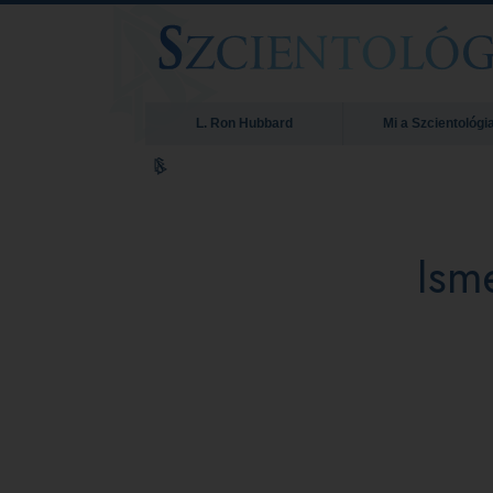
L. Ron Hubbard
Mi a Szcientológi
Ism