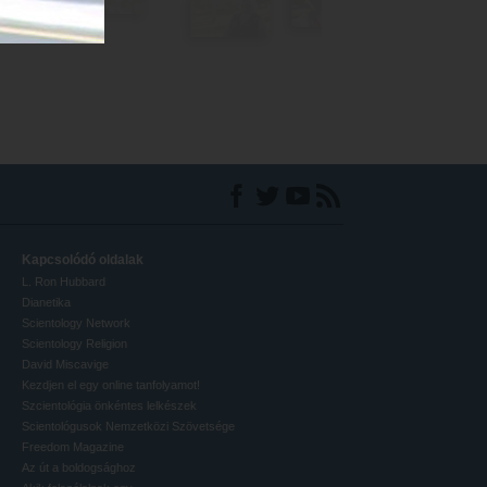
Kapcsolódó oldalak
L. Ron Hubbard
Dianetika
Scientology Network
Scientology Religion
David Miscavige
Kezdjen el egy online tanfolyamot!
Szcientológia önkéntes lelkészek
Scientológusok Nemzetközi Szövetsége
Freedom Magazine
Az út a boldogsághoz