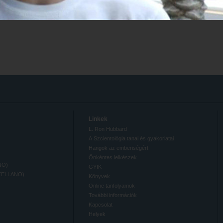
Linkek
L. Ron Hubbard
A Szcientológia tanai és gyakorlatai
Hangok az emberiségért
Önkéntes lelkészek
NO)
GYIK
TELLANO)
Könyvek
Online tanfolyamok
További információk
Kapcsolat
Helyek