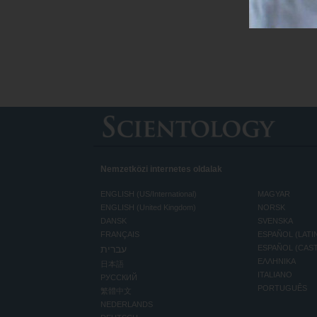
Nemzetközi internetes oldalak
ENGLISH (US/International)
MAGYAR
ENGLISH (United Kingdom)
NORSK
DANSK
SVENSKA
FRANÇAIS
ESPAÑOL (LATI
עברית
ESPAÑOL (CAS
ΕΛΛΗΝΙΚA
日本語
ITALIANO
РУССКИЙ
PORTUGUÊS
繁體中文
NEDERLANDS