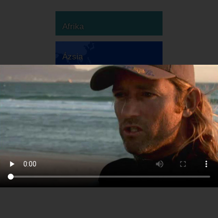
Afrika
Ázsia
Ausztrália
Európa
Dél-Amerika
Észak-Amerika