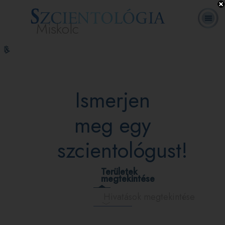
Miskolc
L. Ron
Mi a
Önkéntes
Online
GYIK
Könyvek
Hubbard
Szcientológia?
lelkészek
tanfolyamok
Ismerjen
meg egy
szcientológust!
Területek
megtekintése
Hivatások megtekintése