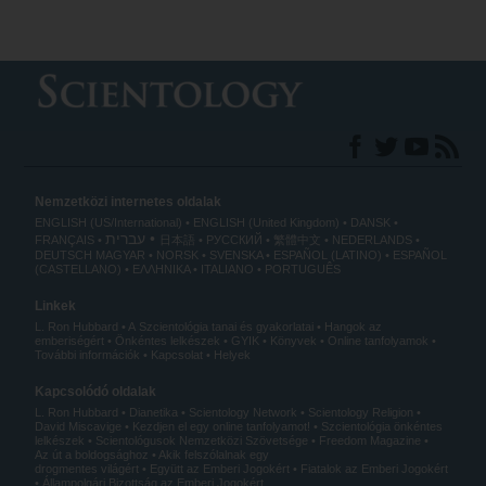
Nemzetközi internetes oldalak
ENGLISH (US/International)
ENGLISH (United Kingdom)
DANSK
עברית
FRANÇAIS
日本語
РУССКИЙ
繁體中文
NEDERLANDS
DEUTSCH
MAGYAR
NORSK
SVENSKA
ESPAÑOL (LATINO)
ESPAÑOL
(CASTELLANO)
ΕΛΛΗΝΙΚA
ITALIANO
PORTUGUÊS
Linkek
L. Ron Hubbard
A Szcientológia tanai és gyakorlatai
Hangok az
emberiségért
Önkéntes lelkészek
GYIK
Könyvek
Online tanfolyamok
További információk
Kapcsolat
Helyek
Kapcsolódó oldalak
L. Ron Hubbard
Dianetika
Scientology Network
Scientology Religion
David Miscavige
Kezdjen el egy online tanfolyamot!
Szcientológia önkéntes
lelkészek
Scientológusok Nemzetközi Szövetsége
Freedom Magazine
Az út a boldogsághoz
Akik felszólalnak egy
drogmentes világért
Együtt az Emberi Jogokért
Fiatalok az Emberi Jogokért
Állampolgári Bizottság az Emberi Jogokért