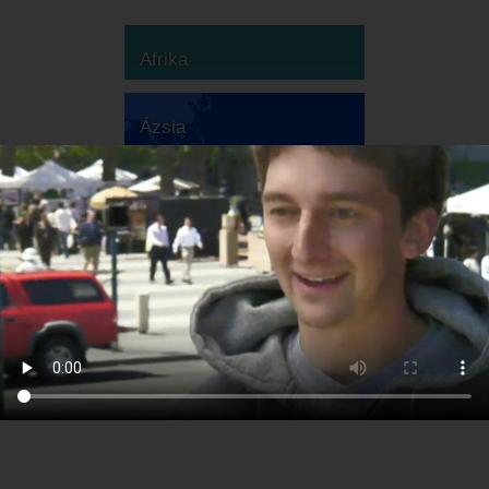
Afrika
Ázsia
Ausztrália
Európa
Dél-Amerika
Észak-Amerika