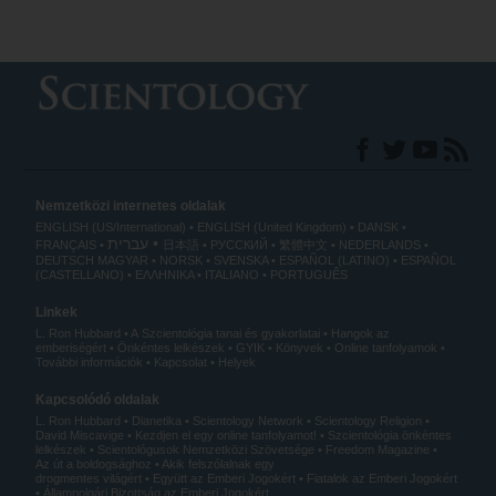
Nemzetközi internetes oldalak
ENGLISH (US/International)
ENGLISH (United Kingdom)
DANSK
עברית
FRANÇAIS
日本語
РУССКИЙ
繁體中文
NEDERLANDS
DEUTSCH
MAGYAR
NORSK
SVENSKA
ESPAÑOL (LATINO)
ESPAÑOL
(CASTELLANO)
ΕΛΛΗΝΙΚA
ITALIANO
PORTUGUÊS
Linkek
L. Ron Hubbard
A Szcientológia tanai és gyakorlatai
Hangok az
emberiségért
Önkéntes lelkészek
GYIK
Könyvek
Online tanfolyamok
További információk
Kapcsolat
Helyek
Kapcsolódó oldalak
L. Ron Hubbard
Dianetika
Scientology Network
Scientology Religion
David Miscavige
Kezdjen el egy online tanfolyamot!
Szcientológia önkéntes
lelkészek
Scientológusok Nemzetközi Szövetsége
Freedom Magazine
Az út a boldogsághoz
Akik felszólalnak egy
drogmentes világért
Együtt az Emberi Jogokért
Fiatalok az Emberi Jogokért
Állampolgári Bizottság az Emberi Jogokért