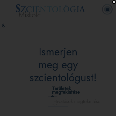
Miskolc
L. Ron
Mi a
Önkéntes
Online
GYIK
Könyvek
Hubbard
Szcientológia?
lelkészek
tanfolyamok
Ismerjen
meg egy
szcientológust!
Területek
megtekintése
Hivatások megtekintése